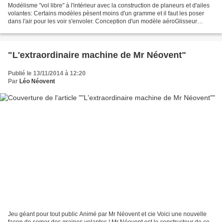
Modélisme "vol libre" à l'intérieur avec la construction de planeurs et d'ailes
volantes: Certains modèles pèsent moins d'un gramme et il faut les poser
dans l'air pour les voir s'envoler. Conception d'un modèle aéroGlisseur
équipé d'une radio-commande:...
"L'extraordinaire machine de Mr Néovent"
Publié le 13/11/2014 à 12:20
Par
Léo Néovent
Jeu géant pour tout public Animé par Mr Néovent et cie Voici une nouvelle
façon de semer des graines volantes ! Mr Néovent est le constructeur de ce