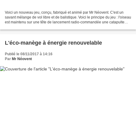
Voici un nouveau jeu, conçu, fabriqué et animé par Mr Néovent. C'est un
savant mélange de vol libre et de balistique. Voici le principe du jeu : l'oiseau
est maintenu sur une tête de lancement radio-commandée une catapulte
permet, de projeter en douceur,...
L'éco-manège à énergie renouvelable
Publié le 08/11/2017 à 14:16
Par
Mr Néovent